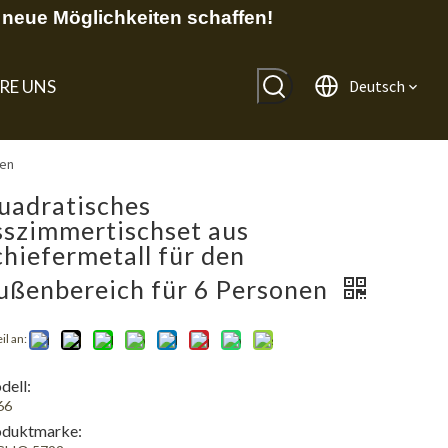
neue Möglichkeiten schaffen!
RE UNS
Deutsch
nen
uadratisches
sszimmertischset aus
chiefermetall für den
ußenbereich für 6 Personen
il an:
ell:
66
oduktmarke: