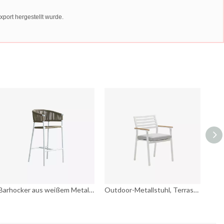
port hergestellt wurde.
Barhocker aus weißem Metallgeflecht, Outdoor-Stuhl, Küchenmöbel
Outdoor-Metallstuhl, Terrassenarme und Sitzkissen, Outdoor-Esszimmerstühle