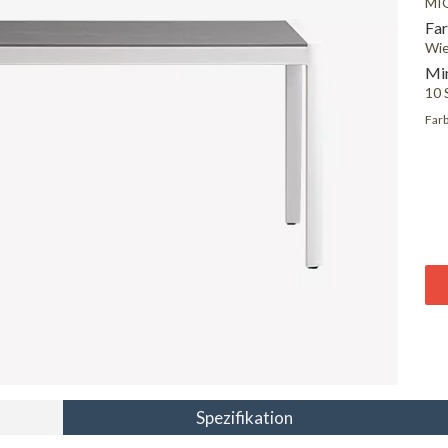
MI
Far
Wie
Min
10 
Farb
Spezifikation