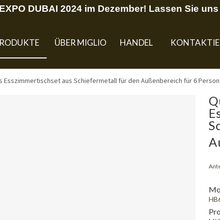
U EXPO DUBAI 2024 im Dezember! Lassen Sie uns 
RODUKTE
ÜBER MIGLIO
HANDEL
KONTAKTIE
 Esszimmertischset aus Schiefermetall für den Außenbereich für 6 Perso
Q
E
S
A
Ante
Mod
HB
Pr