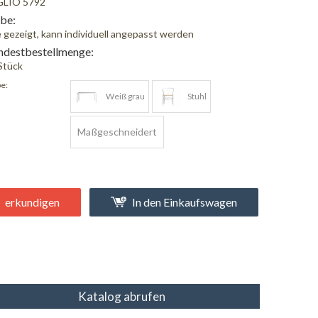
GLIO 5792
be:
 gezeigt, kann individuell angepasst werden
destbestellmenge:
Stück
e:
Weiß grau
Stuhl
Maßgeschneidert
erkundigen
In den Einkaufswagen
Katalog abrufen