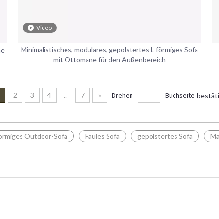
Video
Minimalistisches, modulares, gepolstertes L-förmiges Sofa
ne
mit Ottomane für den Außenbereich
2
3
4
...
7
»
Drehen
Buchseite
bestät
förmiges Outdoor-Sofa
Faules Sofa
gepolstertes Sofa
Ma