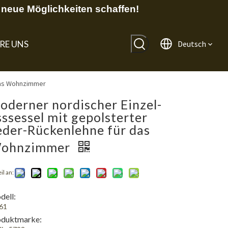
neue Möglichkeiten schaffen!
RE UNS
Deutsch
 das Wohnzimmer
oderner nordischer Einzel-
sssessel mit gepolsterter
eder-Rückenlehne für das
ohnzimmer
il an:
ell:
61
oduktmarke: