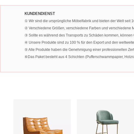
KUNDENDIENST
① Wir sind die ursprüngliche Möbelfabrik und bieten der Welt sei
② Verschiedene Größen, verschiedene Farben und verschiedene Ma
③ Sollte es während des Transports zu Schäden kommen, können wir
④ Unsere Produkte sind zu 100 % für den Export und den weltweit
⑤ Alle Produkte haben die Genehmigung einer professionellen Zertif
⑥Das Paket besteht aus 4 Schichten (Pufferschwammpapier, Holzrah