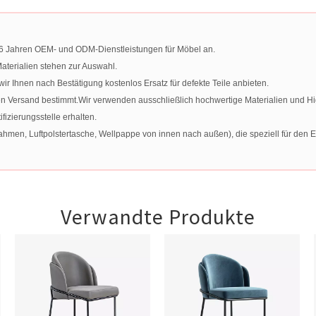
t 16 Jahren OEM- und ODM-Dienstleistungen für Möbel an.
terialien stehen zur Auswahl.
 Ihnen nach Bestätigung kostenlos Ersatz für defekte Teile anbieten.
en Versand bestimmt.Wir verwenden ausschließlich hochwertige Materialien und H
izierungsstelle erhalten.
men, Luftpolstertasche, Wellpappe von innen nach außen), die speziell für den Ex
Verwandte Produkte