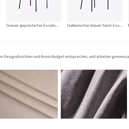
Grauer gepolsterter Esszimmerstuhl
Italienischer blauer Samt-Esszimmerstuhl, moderne Esszimmermöbel, Eisen- und Metall-Nordic-Home-Rahmen, gepolsterter Esszimmerstuhl
hren Designabsichten und Ihrem Budget entsprechen, und arbeiten gemeins