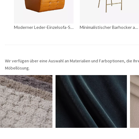
Moderner Leder-Einzelsofa-Stuhl, gepolsterter armloser Lounge-Sessel
Minimalistischer Barhocker aus Samtleder und Metall für die Küche und Esszimmer
Wir verfügen über eine Auswahl an Materialien und Farboptionen, die I
Möbellösung.