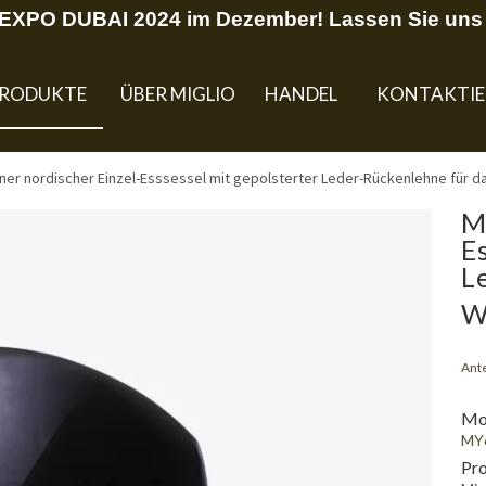
U EXPO DUBAI 2024 im Dezember! Lassen Sie uns 
RODUKTE
ÜBER MIGLIO
HANDEL
KONTAKTIE
er nordischer Einzel-Esssessel mit gepolsterter Leder-Rückenlehne für
M
E
L
W
Ante
Mod
MY
Pr