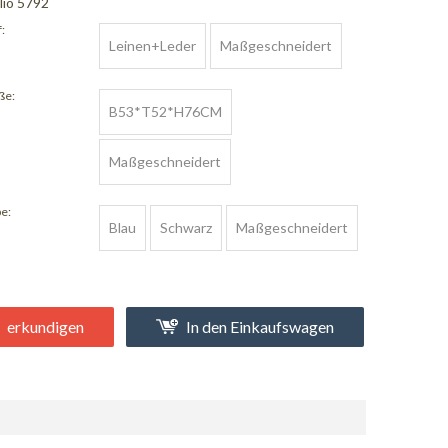
lio 5792
:
Leinen+Leder
Maßgeschneidert
ße:
B53*T52*H76CM
Maßgeschneidert
e:
Blau
Schwarz
Maßgeschneidert
erkundigen
In den Einkaufswagen