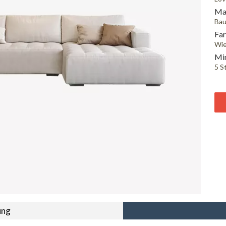
Mat
Bau
Far
Wie
Min
5 S
ung