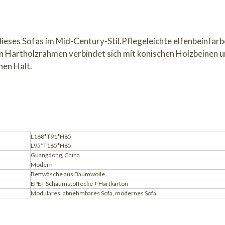
dieses Sofas im Mid-Century-Stil.Pflegeleichte elfenbeinfa
Ein Hartholzrahmen verbindet sich mit konischen Holzbeinen 
hen Halt.
L168*T91*H85
L95*T165*H85
Guangdong, China
Modern
Bettwäsche aus Baumwolle
EPE+ Schaumstoffecke + Hartkarton
Modulares, abnehmbares Sofa, modernes Sofa