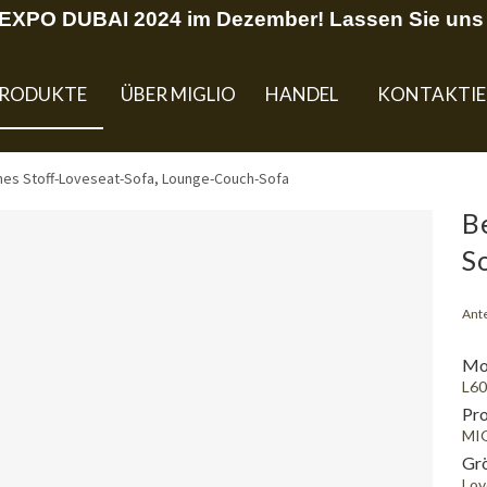
U EXPO DUBAI 2024 im Dezember! Lassen Sie uns 
RODUKTE
ÜBER MIGLIO
HANDEL
KONTAKTIE
es Stoff-Loveseat-Sofa, Lounge-Couch-Sofa
B
S
Ante
Mod
L60
Pr
MI
Gr
Lov