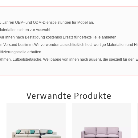
t 16 Jahren OEM- und ODM-Dienstleistungen für Möbel an.
terialien stehen zur Auswahl.
 Ihnen nach Bestätigung kostenlos Ersatz für defekte Teile anbieten.
en Versand bestimmt.Wir verwenden ausschließlich hochwertige Materialien und H
izierungsstelle erhalten.
men, Luftpolstertasche, Wellpappe von innen nach außen), die speziell für den Ex
Verwandte Produkte