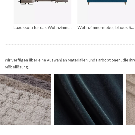
Luxussofa für das Wohnzimmer, Sofagarnitur aus Stoff mit Ecktisch
Wohnzimmermöbel, blaues Stoffsofa, Sessel, Holzbeine, Sofa
Wir verfügen über eine Auswahl an Materialien und Farboptionen, die I
Möbellösung.