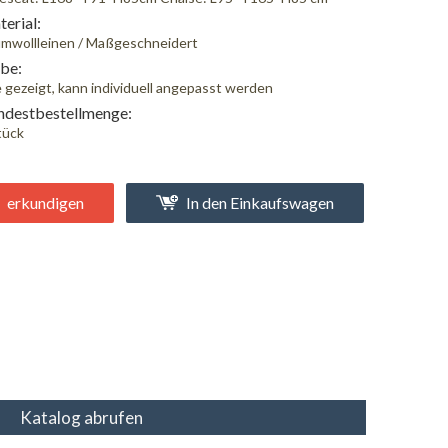
erial:
mwollleinen / Maßgeschneidert
be:
 gezeigt, kann individuell angepasst werden
destbestellmenge:
tück
erkundigen
In den Einkaufswagen
Katalog abrufen