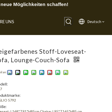
neue Möglichkeiten schaffen!
RE UNS
Deutsch
eigefarbenes Stoff-Loveseat-
ofa, Lounge-Couch-Sofa
il an:
ell:
7
oduktmarke:
GLIO 5792
öße:
eseat: L168*T91*H85cm Chaise: L95*T165*H85 cm