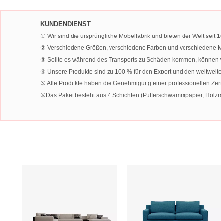
KUNDENDIENST
① Wir sind die ursprüngliche Möbelfabrik und bieten der Welt sei
② Verschiedene Größen, verschiedene Farben und verschiedene Ma
③ Sollte es während des Transports zu Schäden kommen, können wir
④ Unsere Produkte sind zu 100 % für den Export und den weltweit
⑤ Alle Produkte haben die Genehmigung einer professionellen Zertif
⑥Das Paket besteht aus 4 Schichten (Pufferschwammpapier, Holzrah