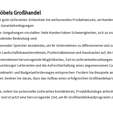
möbels Großhandel
r gute Lieferanten. Entwickeln Sie umfassendes Produktwissen, um Kunden z
d Garantiebedingungen.
tyle -Umgebungen vorstellen. Viele Kunden haben Schwierigkeiten, sich zu v
eidender Bedeutung sind.
isonaler Speicher anzubieten, um Ihr Unternehmen zu differenzieren und zu
Landschaftsbauunternehmen, Poolinstallateuren und Hausbauten auf, die
ternehmen hervorragende Möglichkeiten, Zeit in Lieferantenbeziehungen u
uverlässiger Lieferanten und die Aufrechterhaltung eines angemessenen C
 Zielmarkt- und Budgetanforderungen entsprechen. Fordern Sie Beispiele an
n. Denken Sie daran, dass das Aufbau eines erfolgreichen Großhandelspr
e, indem Sie potenzielle Lieferanten kontaktieren, Produktkataloge anford
 und ist jetzt eine hervorragende Zeit, um Ihr Großhandelskaufprogramm z