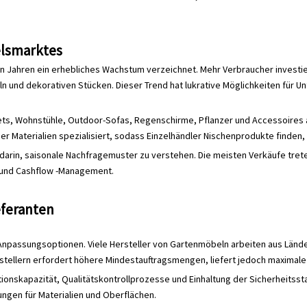
lsmarktes
hn Jahren ein erhebliches Wachstum verzeichnet. Mehr Verbraucher investi
n und dekorativen Stücken. Dieser Trend hat lukrative Möglichkeiten für Un
s, Wohnstühle, Outdoor-Sofas, Regenschirme, Pflanzer und Accessoires au
er Materialien spezialisiert, sodass Einzelhändler Nischenprodukte finden,
 darin, saisonale Nachfragemuster zu verstehen. Die meisten Verkäufe tr
 und Cashflow -Management.
feranten
 Anpassungsoptionen. Viele Hersteller von Gartenmöbeln arbeiten aus Lände
rstellern erfordert höhere Mindestauftragsmengen, liefert jedoch maxima
tionskapazität, Qualitätskontrollprozesse und Einhaltung der Sicherheitss
ngen für Materialien und Oberflächen.