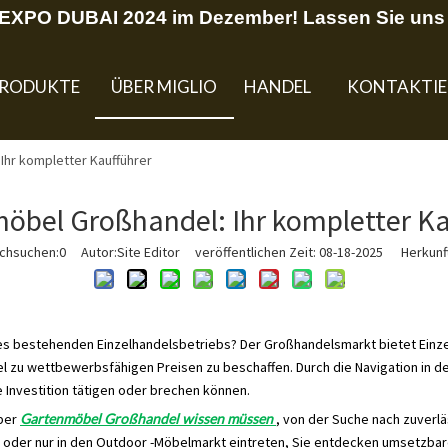
U EXPO DUBAI 2024 im Dezember! Lassen Sie uns 
RODUKTE
ÜBER MIGLIO
HANDEL
KONTAKTIE
Ihr kompletter Kaufführer
öbel Großhandel: Ihr kompletter Ka
rchsuchen:
0
Autor:Site Editor veröffentlichen Zeit: 08-18-2025 Herkunft
es bestehenden Einzelhandelsbetriebs? Der Großhandelsmarkt bietet Einz
l zu wettbewerbsfähigen Preisen zu beschaffen. Durch die Navigation in d
 Investition tätigen oder brechen können.
über
Gartenmöbel Großhandel wissen müssen
, von der Suche nach zuverlä
d oder nur in den Outdoor -Möbelmarkt eintreten, Sie entdecken umsetzbar