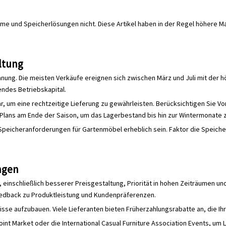
e und Speicherlösungen nicht. Diese Artikel haben in der Regel höhere M
ltung
ung. Die meisten Verkäufe ereignen sich zwischen März und Juli mit der h
endes Betriebskapital.
r, um eine rechtzeitige Lieferung zu gewährleisten. Berücksichtigen Sie V
lans am Ende der Saison, um das Lagerbestand bis hin zur Wintermonate z
eicheranforderungen für Gartenmöbel erheblich sein. Faktor die Speicherk
ngen
einschließlich besserer Preisgestaltung, Priorität in hohen Zeiträumen 
eedback zu Produktleistung und Kundenpräferenzen.
se aufzubauen. Viele Lieferanten bieten Früherzahlungsrabatte an, die I
int Market oder die International Casual Furniture Association Events, um