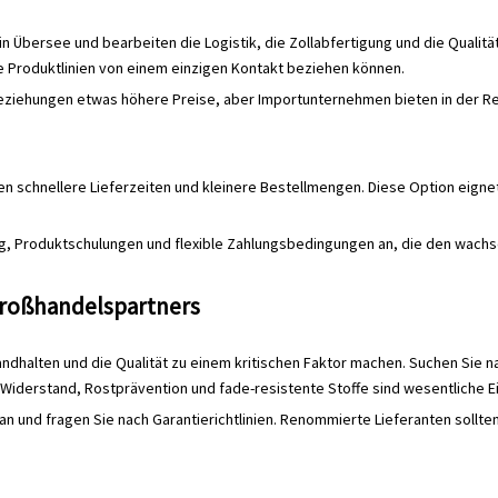
 in Übersee und bearbeiten die Logistik, die Zollabfertigung und die Qual
 Produktlinien von einem einzigen Kontakt beziehen können.
beziehungen etwas höhere Preise, aber Importunternehmen bieten in der R
 schnellere Lieferzeiten und kleinere Bestellmengen. Diese Option eignet s
ung, Produktschulungen und flexible Zahlungsbedingungen an, die den w
Großhandelspartners
ten und die Qualität zu einem kritischen Faktor machen. Suchen Sie nach 
Widerstand, Rostprävention und fade-resistente Stoffe sind wesentliche Ei
an und fragen Sie nach Garantierichtlinien. Renommierte Lieferanten sollten