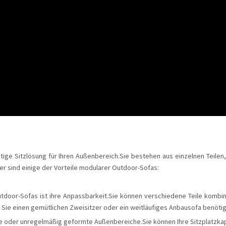
itige Sitzlösung für Ihren Außenbereich.Sie bestehen aus einzelnen Teile
ier sind einige der Vorteile modularer Outdoor-Sofas:
oor-Sofas ist ihre Anpassbarkeit.Sie können verschiedene Teile kombini
ie einen gemütlichen Zweisitzer oder ein weitläufiges Anbausofa benötige
e oder unregelmäßig geformte Außenbereiche.Sie können Ihre Sitzplatzkap