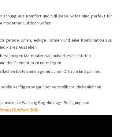
 Mischung aus Komfort und Stil.Diese Sofas sind perfekt für
ile moderner Outdoor-Sofas:
urch gerade Linien, eckige Formen und eine Kombination aus
und klares Aussehen.
rbeständigen Materialien wie pulverbeschichteten
ohne den Elementen zu unterliegen.
zflächen bieten einen gemütlichen Ort zum Entspannen,
 Modelle verfügen sogar über verstellbare Rückenlehnen,
n nur minimale Wartung.Regelmäßige Reinigung und
ernes Outdoor-Sofa