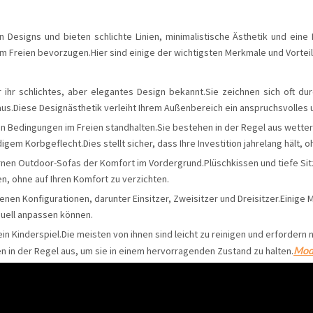
Designs und bieten schlichte Linien, minimalistische Ästhetik und eine
 Freien bevorzugen.Hier sind einige der wichtigsten Merkmale und Vorte
ihr schlichtes, aber elegantes Design bekannt.Sie zeichnen sich oft d
aus.Diese Designästhetik verleiht Ihrem Außenbereich ein anspruchsvolles 
en Bedingungen im Freien standhalten.Sie bestehen in der Regel aus wette
m Korbgeflecht.Dies stellt sicher, dass Ihre Investition jahrelang hält, 
nen Outdoor-Sofas der Komfort im Vordergrund.Plüschkissen und tiefe Sit
n, ohne auf Ihren Komfort zu verzichten.
nen Konfigurationen, darunter Einsitzer, Zweisitzer und Dreisitzer.Einige
iduell anpassen können.
in Kinderspiel.Die meisten von ihnen sind leicht zu reinigen und erforder
n in der Regel aus, um sie in einem hervorragenden Zustand zu halten.
Mod