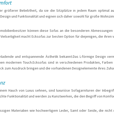
mfort
r größerer Beliebtheit, da sie die Sitzplätze in jedem Raum optimal a
 Design und Funktionalität und eignen sich daher sowohl für große Wohnzi
t.Immobilienbesitzer können diese Sofas an die besonderen Abmessungen
se Vielseitigkeit macht Ecksofas zur besten Option für diejenigen, die ihr
inladende und entspannende Ästhetik bekannt.Das L-förmige Design vermi
en modernen Touch.Ecksofas sind in verschiedenen Produkten, Farben u
hmack zum Ausdruck bringen und die vorhandenen Designelemente ihres Zuh
enz
inem Hauch von Luxus sehnen, sind luxuriöse Sofagarnituren der Inbegrif
lichte Funktionalität und werden zu Kunstwerken, die den Begriff von Komfo
assigen Materialien wie hochwertigem Leder, Samt oder Seide, die nicht 