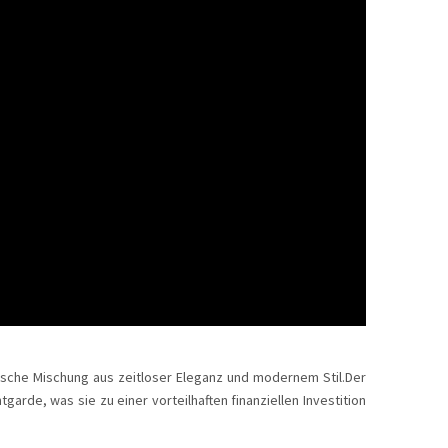
ische Mischung aus zeitloser Eleganz und modernem Stil.Der
arde, was sie zu einer vorteilhaften finanziellen Investition