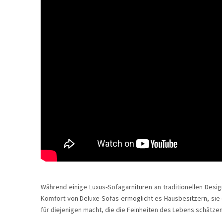
Während einige Luxus-Sofagarnituren an traditionellen Des
Komfort von Deluxe-Sofas ermöglicht es Hausbesitzern, sie di
für diejenigen macht, die die Feinheiten des Lebens schätzen