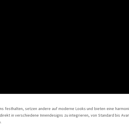
igns festhalten, setzen andere auf moderne Looks und bieten eine harmon
rekt in verschiedene Innendesigns zu integrieren, von Standard bis Avantg
.