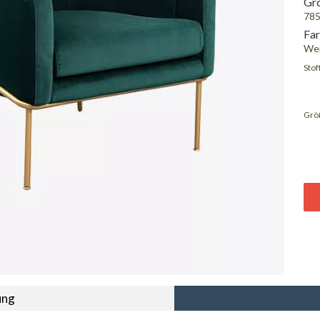
Gr
78
Far
We
Stoff
Grö
ung