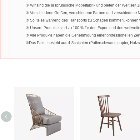
① Wir sind die ursprüngliche Möbelfabrik und bieten der Welt sei
② Verschiedene Größen, verschiedene Farben und verschiedene Ma
③ Sollte es während des Transports zu Schäden kommen, können wir
④ Unsere Produkte sind zu 100 % für den Export und den weltweit
⑤ Alle Produkte haben die Genehmigung einer professionellen Zertif
⑥Das Paket besteht aus 4 Schichten (Pufferschwammpapier, Holzrah