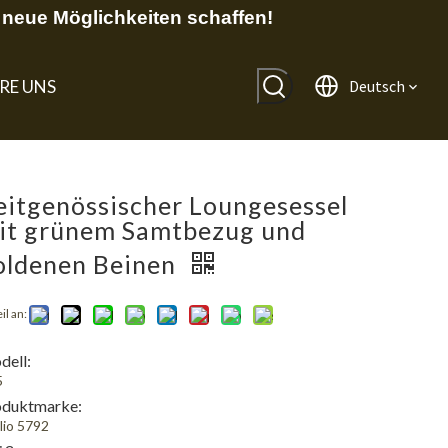
neue Möglichkeiten schaffen!
RE UNS
Deutsch
eitgenössischer Loungesessel
it grünem Samtbezug und
oldenen Beinen
il an:
ell:
5
oduktmarke:
lio 5792