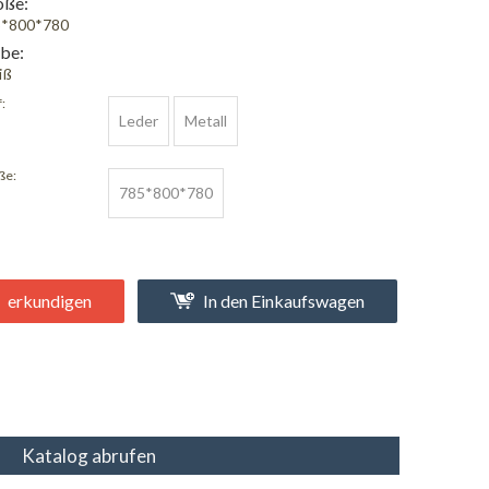
öße:
5*800*780
be:
iß
:
Leder
Metall
ße:
785*800*780
erkundigen
In den Einkaufswagen
Katalog abrufen