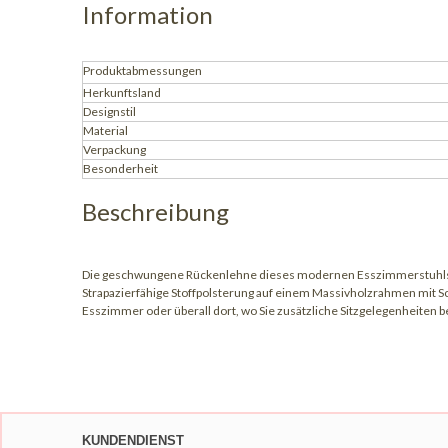
Information
Produktabmessungen
Herkunftsland
Designstil
Material
Verpackung
Besonderheit
Beschreibung
Die geschwungene Rückenlehne dieses modernen Esszimmerstuhls bi
Strapazierfähige Stoffpolsterung auf einem Massivholzrahmen mit S
Esszimmer oder überall dort, wo Sie zusätzliche Sitzgelegenheiten b
Esszimmerstuhl aus grünem Samt
grün gepolsterter Esszimmerstuhl
Esszimmerstuhl mit Metallgestell
Host Esszimmerstuhl Esszimmerstuhl aus Messing
KUNDENDIENST