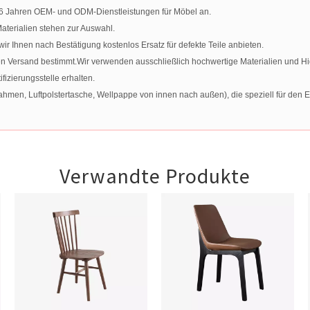
t 16 Jahren OEM- und ODM-Dienstleistungen für Möbel an.
terialien stehen zur Auswahl.
 Ihnen nach Bestätigung kostenlos Ersatz für defekte Teile anbieten.
en Versand bestimmt.Wir verwenden ausschließlich hochwertige Materialien und H
izierungsstelle erhalten.
men, Luftpolstertasche, Wellpappe von innen nach außen), die speziell für den Ex
Verwandte Produkte