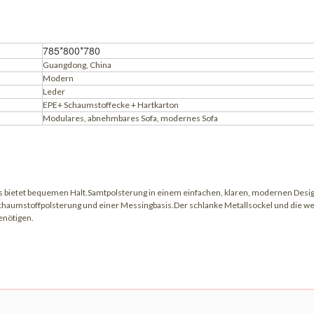
785*800*780
Guangdong, China
Modern
Leder
EPE+ Schaumstoffecke + Hartkarton
Modulares, abnehmbares Sofa, modernes Sofa
etet bequemen Halt.Samtpolsterung in einem einfachen, klaren, modernen Design
chaumstoffpolsterung und einer Messingbasis.Der schlanke Metallsockel und die wei
enötigen.