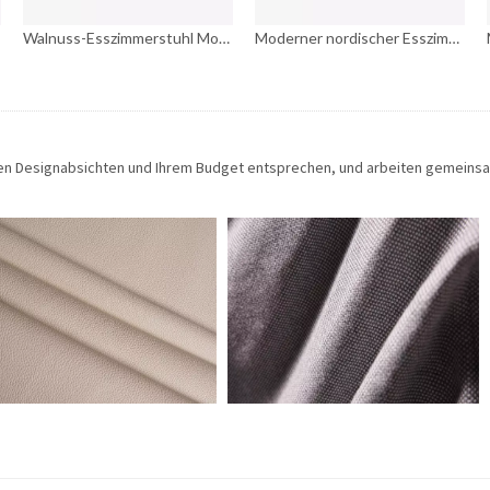
Walnuss-Esszimmerstuhl Moderner dänischer Esszimmerstuhl
Moderner nordischer Esszimmerstuhl aus braunem Leder für Zuhause
hren Designabsichten und Ihrem Budget entsprechen, und arbeiten gemeins