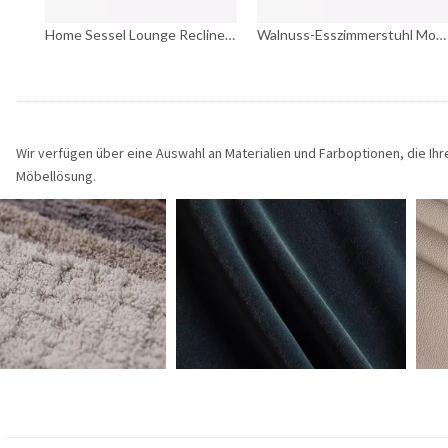
Home Sessel Lounge Recliner Lederstuhl Schöne Esszimmergarnituren
Home Sessel Lounge Recliner Lederstuhl Schöne Esszimmergarnituren
Walnuss-Esszimmerstuhl Moderner dänischer Esszimmerstuhl
Wir verfügen über eine Auswahl an Materialien und Farboptionen, die I
Möbellösung.