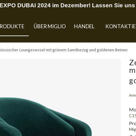
U EXPO DUBAI 2024 im Dezember! Lassen Sie uns 
RODUKTE
ÜBER MIGLIO
HANDEL
KONTAKTIE
nössischer Loungesessel mit grünem Samtbezug und goldenen Beinen
Z
m
g
Ante
Mod
C1
Pr
Mig