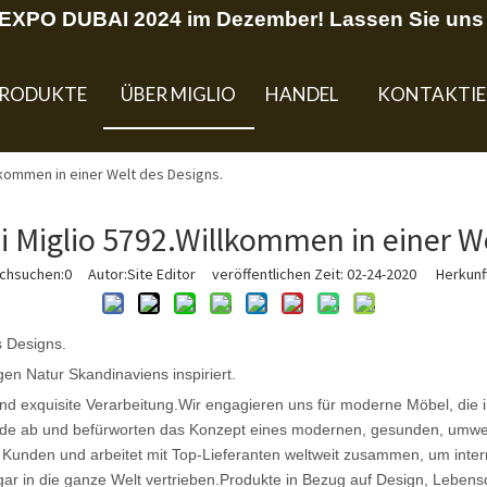
U EXPO DUBAI 2024 im Dezember! Lassen Sie uns 
RODUKTE
ÜBER MIGLIO
HANDEL
KONTAKTIE
lkommen in einer Welt des Designs.
 Miglio 5792.Willkommen in einer We
rchsuchen:
0
Autor:Site Editor veröffentlichen Zeit: 02-24-2020 Herkunft
s Designs.
gen Natur Skandinaviens inspiriert.
d exquisite Verarbeitung.Wir engagieren uns für moderne Möbel, die i
ände ab und befürworten das Konzept eines modernen, gesunden, umw
er Kunden und arbeitet mit Top-Lieferanten weltweit zusammen, um inter
r in die ganze Welt vertrieben.Produkte in Bezug auf Design, Lebens