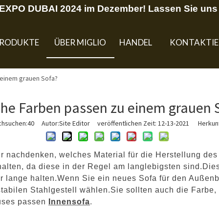
U EXPO DUBAI 2024 im Dezember! Lassen Sie uns 
RODUKTE
ÜBER MIGLIO
HANDEL
KONTAKTIE
 einem grauen Sofa?
he Farben passen zu einem grauen 
chsuchen:
40
Autor:Site Editor veröffentlichen Zeit: 12-13-2021 Herkunf
r nachdenken, welches Material für die Herstellung de
ten, da diese in der Regel am langlebigsten sind.Diese
hr lange halten.Wenn Sie ein neues Sofa für den Außen
tabilen Stahlgestell wählen.Sie sollten auch die Farbe,
auses passen
Innensofa
.