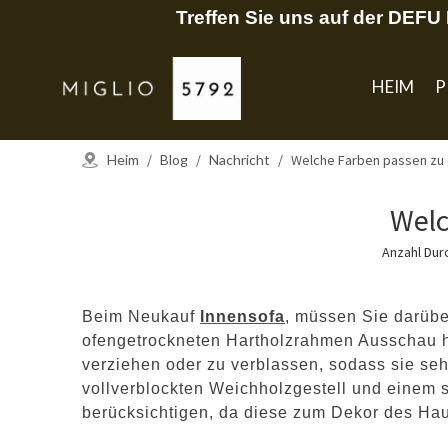
Treffen Sie uns auf der DEF
HEIM
P
Heim
/
Blog
/
Nachricht
/
Welche Farben passen zu
Welc
Anzahl Dur
Beim Neukauf
Innensofa
, müssen Sie darübe
ofengetrockneten Hartholzrahmen Ausschau hal
verziehen oder zu verblassen, sodass sie se
vollverblockten Weichholzgestell und einem s
berücksichtigen, da diese zum Dekor des H