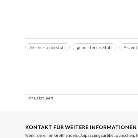
Akzent-Lederstuhl
Ledersessel
gepolsterter Stuhl
Akzent-Lederstuhl
gepolsterter Stuhl
Akzents
Inhalt ist leer!
KONTAKT FÜR WEITERE INFORMATIONEN
Wenn Sie einen Großhandels-/Anpassungsartikel wünschen, 