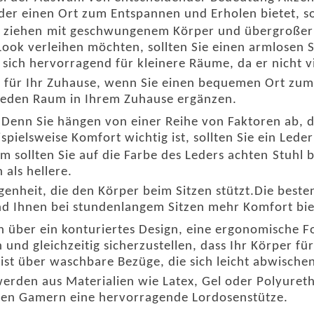
der einen Ort zum Entspannen und Erholen bietet, sol
 ziehen
mit geschwungenem Körper und übergroßer
ok verleihen möchten, sollten Sie einen armlosen Sli
 sich hervorragend für kleinere Räume, da er nicht v
ion für Ihr Zuhause, wenn Sie einen bequemen Ort z
 jeden Raum in Ihrem Zuhause ergänzen.
Denn Sie hängen von einer Reihe von Faktoren ab, d
ielsweise Komfort wichtig ist, sollten Sie ein Leder 
m sollten Sie auf die Farbe des Leders achten
Stuhl
b
 als hellere.
elegenheit, die den Körper beim Sitzen stützt.Die bes
d Ihnen bei stundenlangem Sitzen mehr Komfort bie
 über ein konturiertes Design, eine ergonomische
 und gleichzeitig sicherzustellen, dass Ihr Körper fü
st über waschbare Bezüge, die sich leicht abwischen
werden aus Materialien wie Latex, Gel oder Polyureth
ten Gamern eine hervorragende Lordosenstütze.