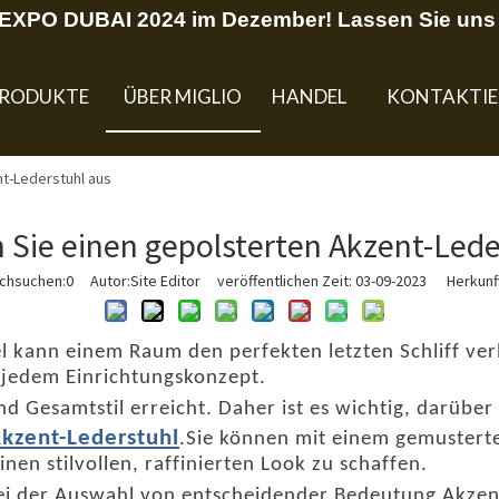
U EXPO DUBAI 2024 im Dezember! Lassen Sie uns 
RODUKTE
ÜBER MIGLIO
HANDEL
KONTAKTIE
t-Lederstuhl aus
 Sie einen gepolsterten Akzent-Lede
rchsuchen:
0
Autor:Site Editor veröffentlichen Zeit: 03-09-2023 Herkunft
 kann einem Raum den perfekten letzten Schliff verl
u jedem Einrichtungskonzept.
nd Gesamtstil erreicht. Daher ist es wichtig, darüb
kzent-Lederstuhl
.Sie können mit einem gemusterte
nen stilvollen, raffinierten Look zu schaffen.
bei der Auswahl von entscheidender Bedeutung
Akzen