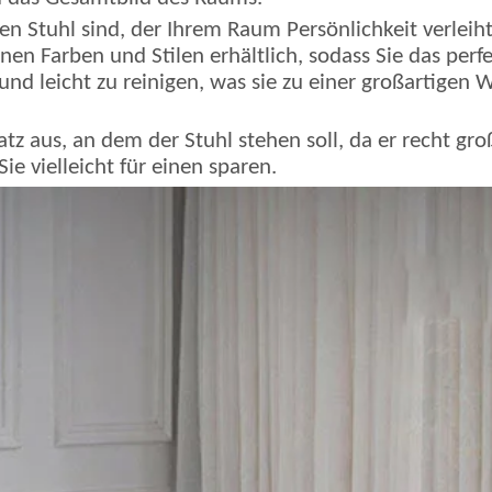
n Stuhl sind, der Ihrem Raum Persönlichkeit verleiht,
enen Farben und Stilen erhältlich, sodass Sie das perf
nd leicht zu reinigen, was sie zu einer großartigen 
z aus, an dem der Stuhl stehen soll, da er recht gr
ie vielleicht für einen sparen.