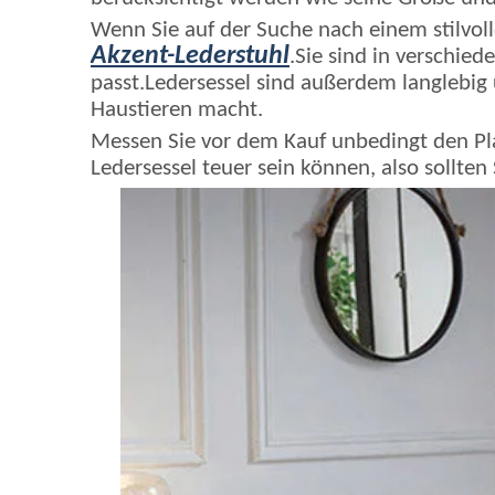
Wenn Sie auf der Suche nach einem stilvolle
Akzent-Lederstuhl
.Sie sind in verschied
passt.Ledersessel sind außerdem langlebig u
Haustieren macht.
Messen Sie vor dem Kauf unbedingt den Plat
Ledersessel teuer sein können, also sollten S