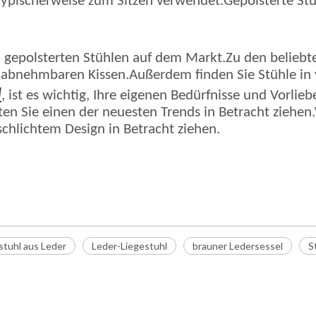
ypischerweise zum Sitzen verwendet.Gepolsterte Stüh
ei gepolsterten Stühlen auf dem Markt.Zu den beliebt
 abnehmbaren Kissen.Außerdem finden Sie Stühle in v
l
, ist es wichtig, Ihre eigenen Bedürfnisse und Vorli
ten Sie einen der neuesten Trends in Betracht ziehe
schlichtem Design in Betracht ziehen.
tuhl aus Leder
Leder-Liegestuhl
brauner Ledersessel
S