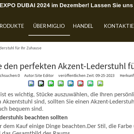
U EXPO DUBAI 2024 im Dezember! Lassen Sie uns 
RODUKTE
ÜBER MIGLIO
HANDEL
KONTAKTIE
erstuhl für Ihr Zuhause
 den perfekten Akzent-Lederstuhl f
rchsuchen:
0
Autor:Site Editor veröffentlichen Zeit: 09-25-2023 Herkunft
ist es wichtig, Stücke auszuwählen, die Ihren persönl
kzentstuhl sind, sollten Sie einen Akzent-Lederstuhl
 auch bequem sind.
derstuhls beachten sollten
r dem Kauf einige Dinge beachten.Der Stil, die Farbe 
d das Gesamtbild des Raums.