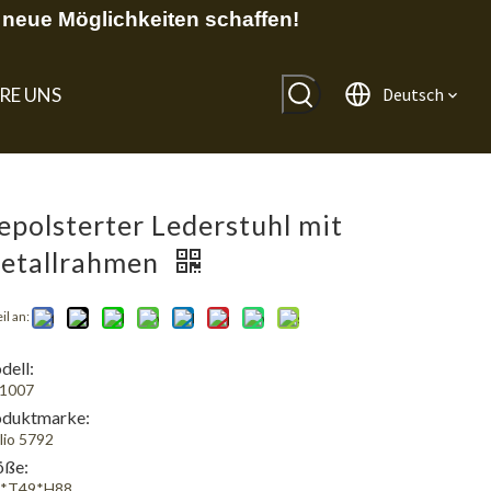
neue Möglichkeiten schaffen!
RE UNS
Deutsch
epolsterter Lederstuhl mit
etallrahmen
il an:
ell:
1007
oduktmarke:
lio 5792
öße:
8*T49*H88