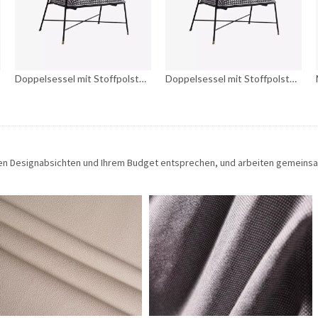
Doppelsessel mit Stoffpolsterung und Lederrückseite
Doppelsessel mit Stoffpolsterung und Lederrückseite
Moderne armlose Stühle aus Metall mit Leder
hren Designabsichten und Ihrem Budget entsprechen, und arbeiten gemeins