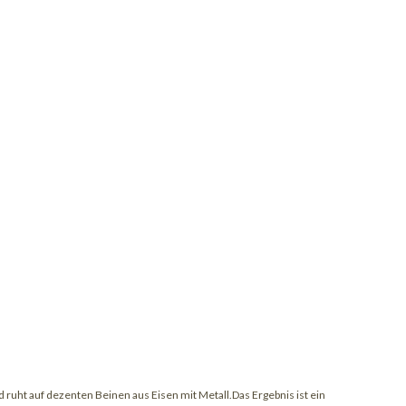
d ruht auf dezenten Beinen aus Eisen mit Metall.Das Ergebnis ist ein