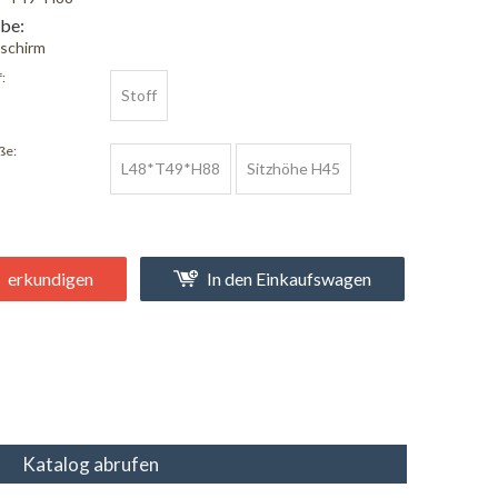
be:
dschirm
:
Stoff
ße:
L48*T49*H88
Sitzhöhe H45
erkundigen
In den Einkaufswagen
Katalog abrufen