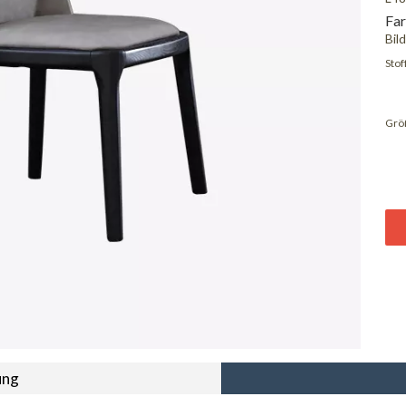
Far
Bil
Stoff
Grö
ung