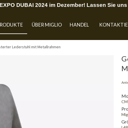
U EXPO DUBAI 2024 im Dezember! Lassen Sie uns 
RODUKTE
ÜBER MIGLIO
HANDEL
KONTAKTIE
terter Lederstuhl mit Metallrahmen
G
M
Ante
Mod
CM
Pr
Mig
Gr
L4