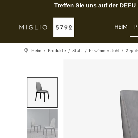
Treffen Sie uns auf der DEF
HEIM
P
Heim
/
Produkte
/
Stuhl
/
Esszimmerstuhl
/
Gepols