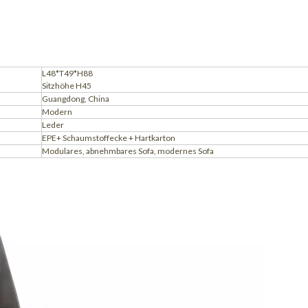
L48*T49*H88
Sitzhöhe H45
Guangdong, China
Modern
Leder
EPE+ Schaumstoffecke + Hartkarton
Modulares, abnehmbares Sofa, modernes Sofa