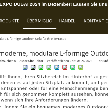
U EXPO DUBAI 2024 im Dezember! Lassen Sie uns 
RODUKTE
ÜBER MIGLIO
HANDEL
KONTAKTIE
are L-förmige Outdoor-Sofa für Ihre Terrasse
 moderne, modulare L-förmige Outdoo
rchsuchen:
0
Autor:Site Editor veröffentlichen Zeit: 05-24-2023 Herkunft
lft Ihnen, Ihren Sitzbereich im Hinterhof zu ge
n denen es auf jeden Sitzplatz ankommt, und per
m Entspannen oder für eine Menschenmenge ben
uch für sich genommen komplett aussehen, könne
 wenn sich Ihre Anforderungen ändern.
n, indem Sie ein bequemes, modernes Outdoor-S