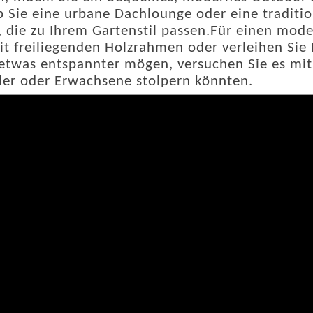
b Sie eine urbane Dachlounge oder eine traditio
, die zu Ihrem Gartenstil passen.Für einen mod
mit freiliegenden Holzrahmen oder verleihen Sie
s etwas entspannter mögen, versuchen Sie es m
nder oder Erwachsene stolpern könnten.