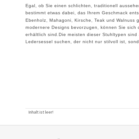
Egal, ob Sie einen schlichten, traditionell auss
bestimmt etwas dabei, das Ihrem Geschmack entsp
Ebenholz, Mahagoni, Kirsche, Teak und Walnuss ge
modernere Designs bevorzugen, können Sie sich d
erhältlich sind.Die meisten dieser Stuhltypen si
Ledersessel suchen, der nicht nur stilvoll ist, so
Inhalt ist leer!