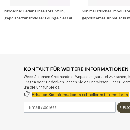
Moderner Leder-Einzelsofa-Stuhl,
Minimalistisches, modulare
gepolsterter armloser Lounge-Sessel
gepolstertes Anbausofa 
KONTAKT FÜR WEITERE INFORMATIONEN
Wenn Sie einen Großhandels-/Anpassungsartikel wünschen, 
Fragen oder Bedenken.Lassen Sie es uns wissen, unser Team 
um die Uhr für Sie da.

Erhalten Sie Informationen schneller mit Formularen.
SUBSC