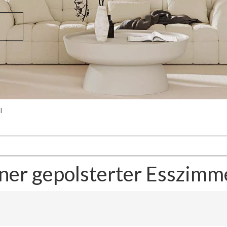
l
er gepolsterter Esszimm