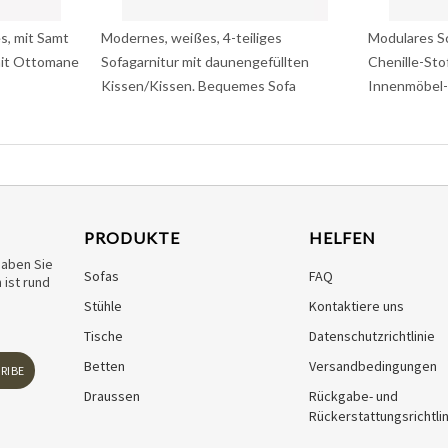
s, mit Samt
Modernes, weißes, 4-teiliges
Modulares S
mit Ottomane
Sofagarnitur mit daunengefüllten
Chenille-Sto
Kissen/Kissen. Bequemes Sofa
Innenmöbel-
PRODUKTE
HELFEN
haben Sie
Sofas
FAQ
ist rund
Stühle
Kontaktiere uns
Tische
Datenschutzrichtlinie
Betten
Versandbedingungen
RIBE
Draussen
Rückgabe- und
Rückerstattungsrichtlin