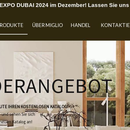
U EXPO DUBAI 2024 im Dezember! Lassen Sie uns 
RODUKTE
ÜBER MIGLIO
HANDEL
KONTAKTIE
DERANGEBOT
EUTE IHREN KOSTENLOSEN KATALOG!
b und sehen Sie sich
 neuen Katalog an!