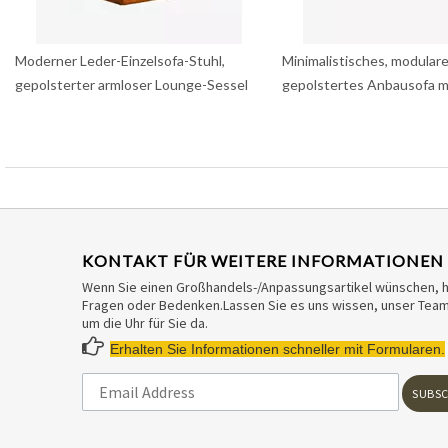
Moderner Leder-Einzelsofa-Stuhl,
Minimalistisches, modulare
gepolsterter armloser Lounge-Sessel
gepolstertes Anbausofa 
KONTAKT FÜR WEITERE INFORMATIONEN
Wenn Sie einen Großhandels-/Anpassungsartikel wünschen, 
Fragen oder Bedenken.Lassen Sie es uns wissen, unser Team 
um die Uhr für Sie da.

Erhalten Sie Informationen schneller mit Formularen.
SUBSC