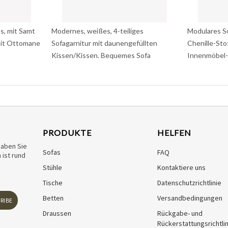
s, mit Samt
Modernes, weißes, 4-teiliges
Modulares S
mit Ottomane
Sofagarnitur mit daunengefüllten
Chenille-Sto
Kissen/Kissen. Bequemes Sofa
Innenmöbel-
PRODUKTE
HELFEN
haben Sie
Sofas
FAQ
ist rund
Stühle
Kontaktiere uns
Tische
Datenschutzrichtlinie
Betten
Versandbedingungen
RIBE
Draussen
Rückgabe- und
Rückerstattungsrichtlin