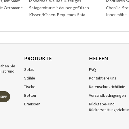
s, mit Samt
Modernes, weißes, 4-teiliges
Modulares S
mit Ottomane
Sofagarnitur mit daunengefüllten
Chenille-Sto
Kissen/Kissen. Bequemes Sofa
Innenmöbel-
PRODUKTE
HELFEN
haben Sie
Sofas
FAQ
ist rund
Stühle
Kontaktiere uns
Tische
Datenschutzrichtlinie
Betten
Versandbedingungen
RIBE
Draussen
Rückgabe- und
Rückerstattungsrichtlin