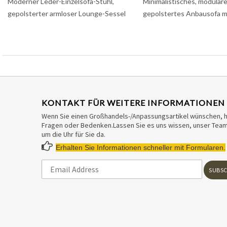
Moderner Leder-Einzelsofa-Stuhl,
Minimalistisches, modulare
gepolsterter armloser Lounge-Sessel
gepolstertes Anbausofa 
KONTAKT FÜR WEITERE INFORMATIONEN
Wenn Sie einen Großhandels-/Anpassungsartikel wünschen, 
Fragen oder Bedenken.Lassen Sie es uns wissen, unser Team 
um die Uhr für Sie da.

Erhalten Sie Informationen schneller mit Formularen.
SUBSC