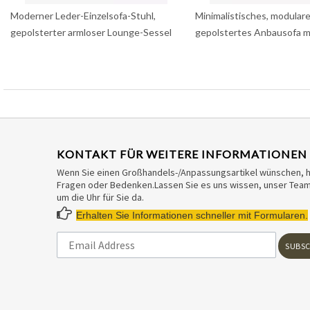
Moderner Leder-Einzelsofa-Stuhl,
Minimalistisches, modulare
gepolsterter armloser Lounge-Sessel
gepolstertes Anbausofa 
KONTAKT FÜR WEITERE INFORMATIONEN
Wenn Sie einen Großhandels-/Anpassungsartikel wünschen, 
Fragen oder Bedenken.Lassen Sie es uns wissen, unser Team 
um die Uhr für Sie da.

Erhalten Sie Informationen schneller mit Formularen.
SUBSC