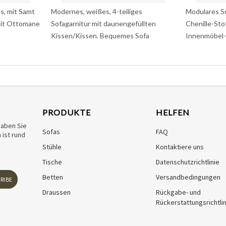
s, mit Samt
Modernes, weißes, 4-teiliges
Modulares S
mit Ottomane
Sofagarnitur mit daunengefüllten
Chenille-Sto
Kissen/Kissen. Bequemes Sofa
Innenmöbel-
PRODUKTE
HELFEN
haben Sie
Sofas
FAQ
ist rund
Stühle
Kontaktiere uns
Tische
Datenschutzrichtlinie
Betten
Versandbedingungen
RIBE
Draussen
Rückgabe- und
Rückerstattungsrichtlin